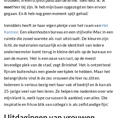
vrouwen, in een stijlvol pand aan de Brink. Toen wist ik: ik
moet
hier bij zijn. Ik heb mijn baan opgezegd en ben ervoor
gegaan. En ik heb nog geen moment spijt gehad.’
Inmiddels heeft ze haar eigen plekje voor het raam van
Het
Kantoor
. Een eikenhouten bureau en een stijlvolle iMac in een
ruimte die zowel warmte als rust uitstraalt. De kleuren zijn
licht, de materialen natuurlijk en de identiteit van iedere
onderneemster komt terug in kleine details op de bureaus en
aan de muren. ‘Het is een oase van rust, op de meest
levendige plek van de stad’, zegt Brinkhof. ‘Het is ontzettend
fijn om buitenshuis een goede werkplek te hebben. Maar het
belangrijkste vind ik de zes vrouwen die hier nu zitten.
Iedereen is serieus bezig met haar vak of bedrijf en ik kan als
25-jarige veel van hen leren. Ze helpen me nadenken over wie
mijn klant is, welk type cursussen ik aanbied, van alles. Die
inspiratie en frisse blik van collega’s is als zelfstandige fijn.’
Uitdagingen van vrouwen