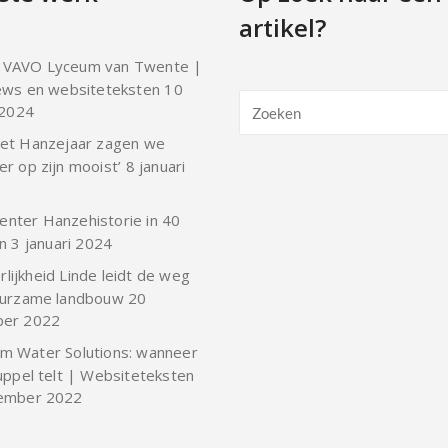
artikel?
 VAVO Lyceum van Twente |
ews en websiteteksten
10
 2024
 het Hanzejaar zagen we
r op zijn mooist’
8 januari
enter Hanzehistorie in 40
n
3 januari 2024
lijkheid Linde leidt de weg
uurzame landbouw
20
er 2022
em Water Solutions: wanneer
uppel telt | Websiteteksten
ember 2022