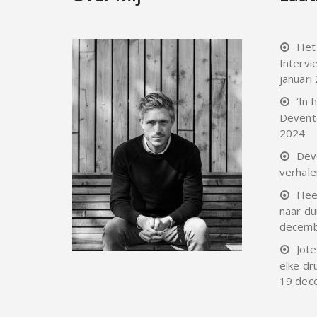
Het
Intervi
januari
‘In
Devente
2024
Dev
verhale
Heer
naar d
decemb
Jot
elke dr
19 dec