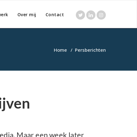
werk
Over mij
Contact
Home
/
Persberichten
ijven
media. Maar een week later