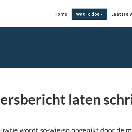
Home
Wat ik doe
Laatste 
ersbericht laten schr
ieuwtje wordt so-wie-so opgepikt door de 