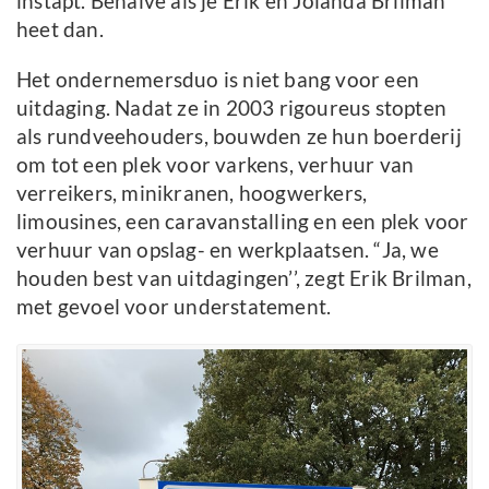
instapt. Behalve als je Erik en Jolanda Brilman
heet dan.
Het ondernemersduo is niet bang voor een
uitdaging. Nadat ze in 2003 rigoureus stopten
als rundveehouders, bouwden ze hun boerderij
om tot een plek voor varkens, verhuur van
verreikers, minikranen, hoogwerkers,
limousines, een caravanstalling en een plek voor
verhuur van opslag- en werkplaatsen. “Ja, we
houden best van uitdagingen’’, zegt Erik Brilman,
met gevoel voor understatement.