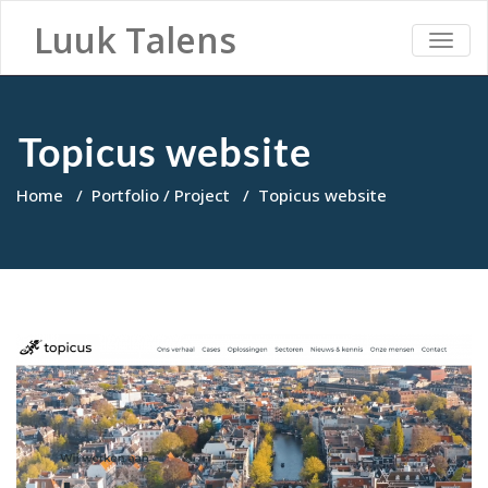
Luuk Talens
TOGG
NAVI
Topicus website
Home
/
Portfolio / Project
/
Topicus website