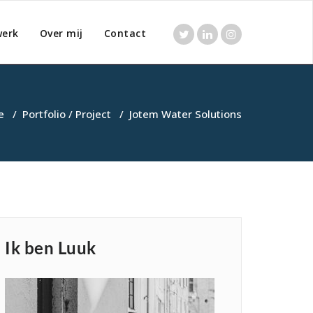
werk
Over mij
Contact
e
/
Portfolio / Project
/
Jotem Water Solutions
Ik ben Luuk