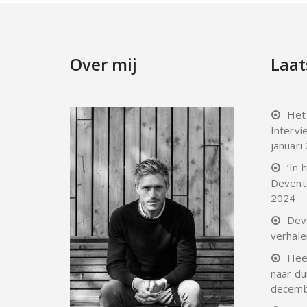
Over mij
Laat
Het
Intervi
januari
‘In
Devente
2024
Dev
verhale
Heer
naar d
decemb