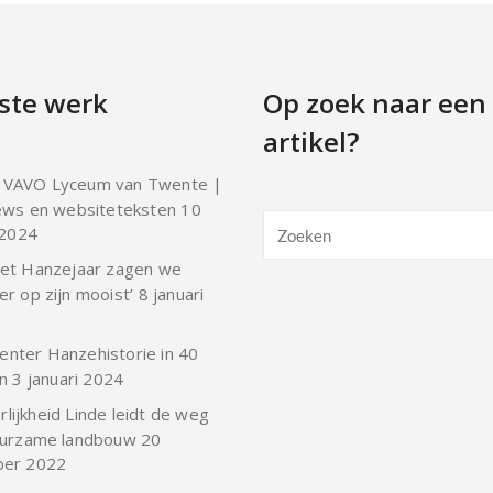
ste werk
Op zoek naar een
artikel?
 VAVO Lyceum van Twente |
ews en websiteteksten
10
 2024
 het Hanzejaar zagen we
r op zijn mooist’
8 januari
enter Hanzehistorie in 40
n
3 januari 2024
lijkheid Linde leidt de weg
uurzame landbouw
20
er 2022