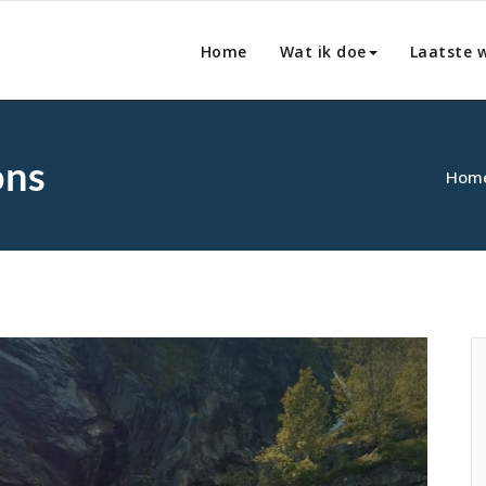
Home
Wat ik doe
Laatste 
ons
Hom